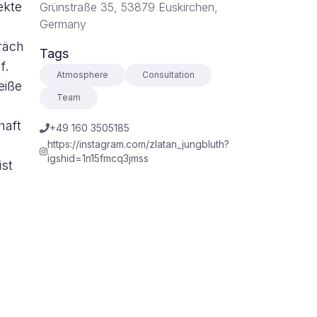
ekte
Grünstraße 35, 53879 Euskirchen,
Germany
räch
Tags
f.
Atmosphere
Consultation
eiße
Team
haft
+49 160 3505185
https://instagram.com/zlatan_jungbluth?
igshid=1n15fmcq3jmss
ist