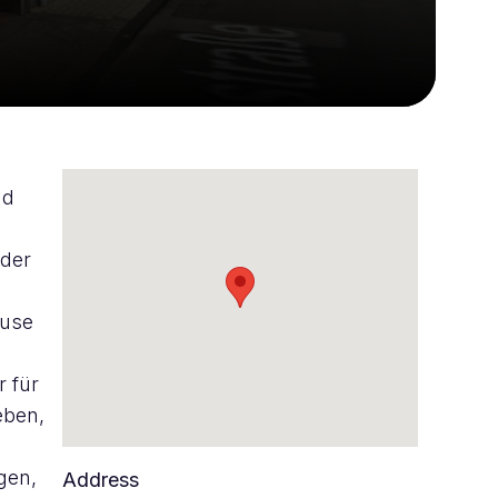
nd
eder
ause
r für
eben,
gen,
Address